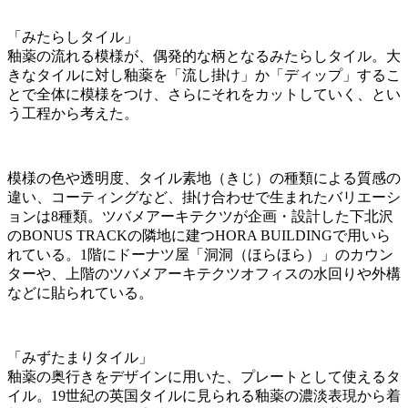
「みたらしタイル」
釉薬の流れる模様が、偶発的な柄となるみたらしタイル。大
きなタイルに対し釉薬を「流し掛け」か「ディップ」するこ
とで全体に模様をつけ、さらにそれをカットしていく、とい
う工程から考えた。
模様の色や透明度、タイル素地（きじ）の種類による質感の
違い、コーティングなど、掛け合わせで生まれたバリエーシ
ョンは8種類。ツバメアーキテクツが企画・設計した下北沢
のBONUS TRACKの隣地に建つHORA BUILDINGで用いら
れている。1階にドーナツ屋「洞洞（ほらほら）」のカウン
ターや、上階のツバメアーキテクツオフィスの水回りや外構
などに貼られている。
「みずたまりタイル」
釉薬の奥行きをデザインに用いた、プレートとして使えるタ
イル。19世紀の英国タイルに見られる釉薬の濃淡表現から着