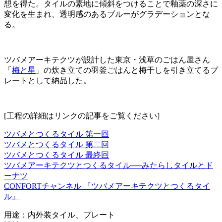
想を得た。タイルの素地に傾斜をつけることで釉薬の深さに
変化を生まれ、透明感のあるブルーがグラデーションとな
る。
ツバメアーキテクツが設計した東京・浅草のごはん屋さん
「
梅と星
」の炊き立ての羽釜ごはんと梅干しを引き立てるプ
レートとして納品した。
[工程の詳細はリンクの記事をご覧ください]
ツバメとつくるタイル 第一回
ツバメとつくるタイル 第二回
ツバメとつくるタイル 最終回
ツバメアーキテクツとつくるタイル──みたらしタイルとド
ーナツ
CONFORTチャンネル 『ツバメアーキテクツとつくるタイ
ル』
用途：内外装タイル、プレート