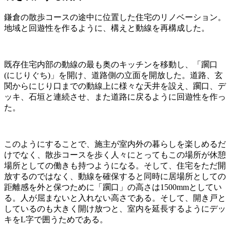
鎌倉の散歩コースの途中に位置した住宅のリノベーション。
地域と回遊性を作るように、構えと動線を再構成した。
既存住宅内部の動線の最も奥のキッチンを移動し、「躙口
(にじりぐち)」を開け、道路側の立面を開放した。道路、玄
関からにじり口までの動線上に様々な天井を設え、躙口、デ
ッキ、石垣と連続させ、また道路に戻るように回遊性を作っ
た。
このようにすることで、施主が室内外の暮らしを楽しめるだ
けでなく、散歩コースを歩く人々にとってもこの場所が休憩
場所としての働きも持つようになる。そして、住宅をただ開
放するのではなく、動線を確保すると同時に居場所としての
距離感を外と保つために「躙口」の高さは1500mmとしてい
る。人が屈まないと入れない高さである。そして、開き戸と
しているのも大きく開け放つと、室内を延長するようにデッ
キをL字で囲うためである。